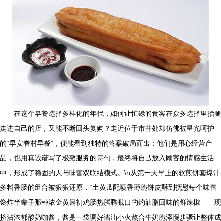
在这个早餐选择多样化的年代，如何让忙碌的食客在众多选择里抬腿
走进自己的店，又能不断回头复购？走近位于市井处却仿佛被星光呵护
的“早安眷村早餐”，便能看到独特的答案破局而出：他们是用心经营产
品，也用真诚谱写了极致服务的诗句，最终将自己放入顾客的情感生活
中，形成了稳固的人与味蕾双联结模式。\n从第一天早上的软煎饼套爆汁
多料香肠的组合被狠狠还原，“土黄瓜配喷香薄脆饼皮酥到抚慰每个味蕾
馋炸半辈子那种浓金黄晨初鸡肠热腾腾溅口的灼油脂回味的鲜辣椒——现
挤沾浓郁酸奶咖酱，酱是一袋调好酱油小火熬合牛奶脆添慢步骤让整体成