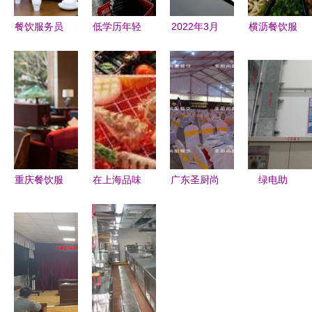
餐饮服务员
低学历年轻
2022年3月
横沥餐饮服
月薪
人 餐厅服
上海酒店餐
务公司 专
2800，为
务员与流水
饮与餐厨用
业承包饭
何年轻人仍
线的抉择，
品展览会
堂，打造企
蜂拥而至？
何者更优？
聚焦餐饮服
业餐饮新标
——老板揭
务创新
杆
秘背后的生
存智慧
重庆餐饮服
在上海品味
广东圣厨尚
绿电助
务礼仪培训
别样烧烤
配餐饮公司
推“快乐水”
提升服务质
别墅聚会遇
让每一餐都
固德威为可
量与文化品
上专业户外
是安心与美
口可乐印度
味的必修课
烤宴，团队
味的专业呈
工厂注入阳
欢聚当然要
现
光动能
尽兴