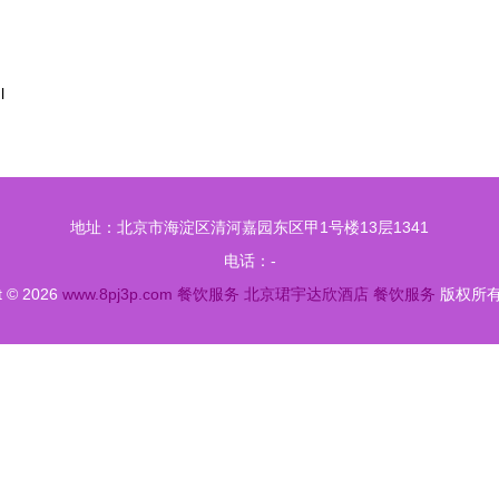
l
地址：北京市海淀区清河嘉园东区甲1号楼13层1341
电话：-
t © 2026
www.8pj3p.com
餐饮服务
北京珺宇达欣酒店
餐饮服务
版权所