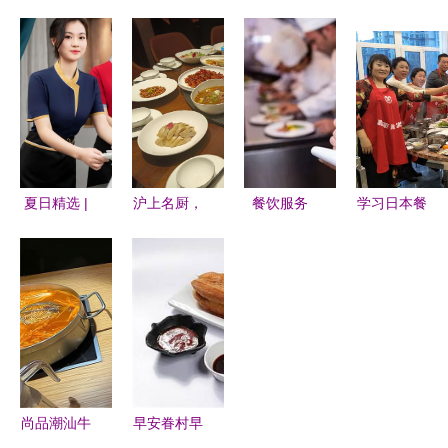
快速找到质
服务公司
浙两地餐饮
食堂餐饮服
优靠谱的食
营养卫生经
服务行业折
务的关键要
品代加工厂
济实惠的快
花摆台技能
素
家——餐饮
餐配送专家
邀请赛在奉
服务必备指
圆满落幕
南
夏日精选 |
沪上名厨，
餐饮服务
学习日本餐
西装笔挺？
嘉宴飘香
从厨房到餐
饮的服务之
高档中餐厅
——上海沪
桌的安全防
道，提升顾
女服务员制
嘉名厨餐饮
线——解读
客体验与品
服新风尚解
服务引领品
《餐饮服务
牌价值
析
味生活
食品安全操
作规范》核
心要求
尚品潮汕牛
早安眷村早