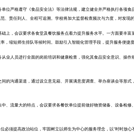
务单位严格遵守《食品安全法》等法律法规，建立健全并严格执行各项食
规范、责任到人、全程可追溯。学校将加大监督检查频次与力度，对发现
基础上，会议要求各食堂及餐饮服务点着力提升服务水平。一方面要丰富
效率，缩短师生排队等候时间。鼓励引入智能化管理手段，提升服务便捷
务从业人员进行全面的岗前培训和健康检查，强化其食品安全意识、操作
之间的沟通渠道，通过设立意见箱、开展满意度调查、举办座谈会等形式
集中、流量大的特点，会议要求各餐饮单位提前做好物资储备、设备检修
位必须提高政治站位，牢固树立以师生为中心的服务理念，以“时时放心