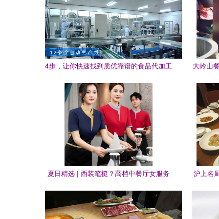
4步，让你快速找到质优靠谱的食品代加工
大岭山餐
厂家——餐饮服务必备指南
夏日精选 | 西装笔挺？高档中餐厅女服务
沪上名
员制服新风尚解析