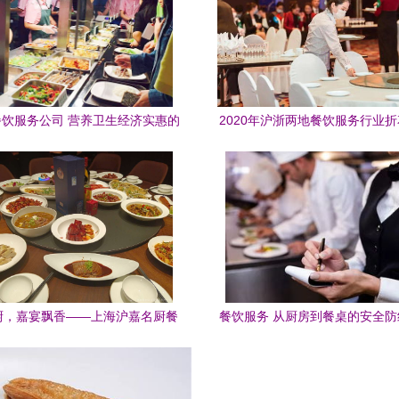
饮服务公司 营养卫生经济实惠的
2020年沪浙两地餐饮服务行业
快餐配送专家
能邀请赛在奉圆满落幕
厨，嘉宴飘香——上海沪嘉名厨餐
餐饮服务 从厨房到餐桌的安全
饮服务引领品味生活
读《餐饮服务食品安全操作规范
求