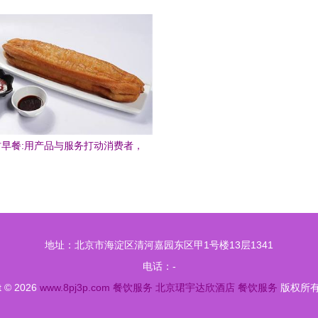
饮服务引领品味生活
读《餐饮服务食品安全操作规范
求
早餐:用产品与服务打动消费者，
赢得餐饮红利生态时代
地址：北京市海淀区清河嘉园东区甲1号楼13层1341
电话：-
t © 2026
www.8pj3p.com
餐饮服务
北京珺宇达欣酒店
餐饮服务
版权所