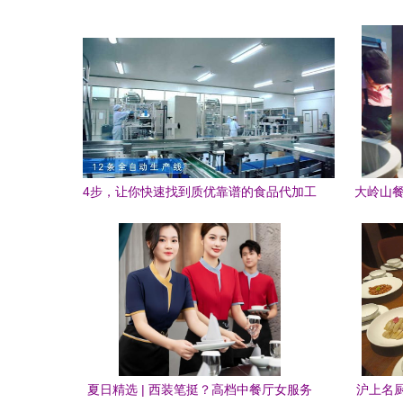
4步，让你快速找到质优靠谱的食品代加工
大岭山餐
厂家——餐饮服务必备指南
夏日精选 | 西装笔挺？高档中餐厅女服务
沪上名